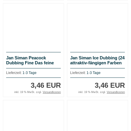
Jan Siman Peacock
Jan Siman Ice Dubbing (24
Dubbing Fine Das feine
attraktiv-fängigen Farben
Pfauengras-Dubbing der
zur Auswahl)
tschechischen
Lieferzeit:
1-3 Tage
Lieferzeit:
1-3 Tage
Nymphenfischer!
3,46 EUR
3,46 EUR
inkl. 19 % MwSt. zzgl.
Versandkosten
inkl. 19 % MwSt. zzgl.
Versandkosten