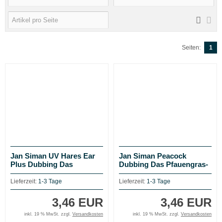
Seiten:
1
Jan Siman UV Hares Ear
Jan Siman Peacock
Plus Dubbing Das
Dubbing Das Pfauengras-
Hasenohr-Dubbing mit
Dubbing der
UV-Grannen
tschechischen
Lieferzeit:
1-3 Tage
Lieferzeit:
1-3 Tage
Nymphenfischer!
3,46 EUR
3,46 EUR
inkl. 19 % MwSt. zzgl.
Versandkosten
inkl. 19 % MwSt. zzgl.
Versandkosten