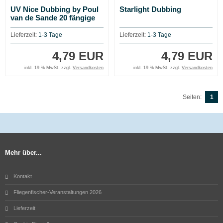
UV Nice Dubbing by Poul
Starlight Dubbing
van de Sande 20 fängige
Farben zur Auswahl
Lieferzeit:
1-3 Tage
Lieferzeit:
1-3 Tage
4,79 EUR
4,79 EUR
inkl. 19 % MwSt. zzgl.
Versandkosten
inkl. 19 % MwSt. zzgl.
Versandkosten
Seiten:
1
Mehr über...
Kontakt
Fliegenfischer-Veranstaltungen 2026
Lieferzeit