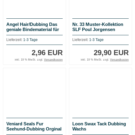
Angel Hair/Dubbing Das
Nr. 33 Muster-Kollektion
geniale Bindematerial für
SLF Poul Jorgensen
Lachs-, Steelhead- und
Signature Dubbing
Baitfish-Fliegen
Salmon & Steelhead (21
Lieferzeit:
1-3 Tage
Lieferzeit:
1-3 Tage
Orginalpackungen)
2,96 EUR
29,90 EUR
inkl. 19 % MwSt. zzgl.
Versandkosten
inkl. 19 % MwSt. zzgl.
Versandkosten
Veniard Seals Fur
Loon Swax Tack Dubbing
Seehund-Dubbing Orginal
Wachs
und Substitute